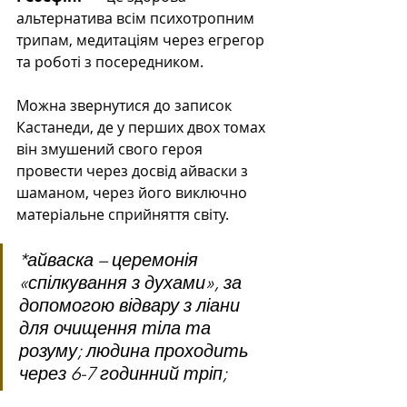
альтернатива всім психотропним 
трипам, медитаціям через егрегор 
та роботі з посередником.
Можна звернутися до записок 
Кастанеди, де у перших двох томах 
він змушений свого героя 
провести через досвід айваски з 
шаманом, через його виключно 
матеріальне сприйняття світу.
*айваска – церемонія 
«спілкування з духами», за 
допомогою відвару з ліани 
для очищення тіла та 
розуму; людина проходить 
через 6-7 годинний тріп;