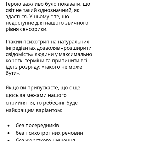
Герою важливо було показати, що 
світ не такий однозначний, як 
здається. У ньому є те, що 
недоступне для нашого звичного 
рівня сенсорики. 
І такий психотрип на натуральних 
інгредієнтах дозволяв «розширити 
свідомість» людини у максимально 
короткі терміни та припинити всі 
ідеї з розряду: «такого не може 
бути».
Якщо ви припускаєте, що є ще 
щось за межами нашого 
сприйняття, то ребефінг буде 
найкращим варіантом:
без посередників
без психотропних речовин
без жорсткого чищення 