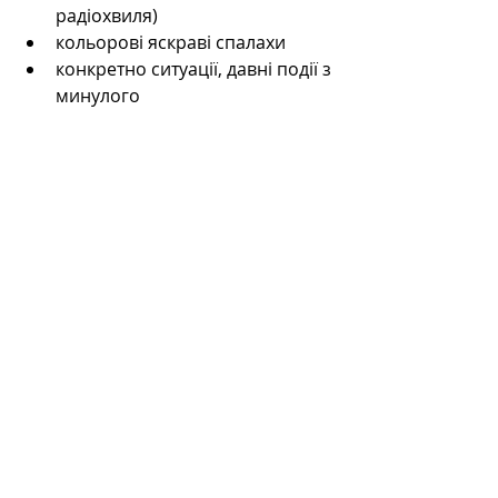
радіохвиля)
кольорові яскраві спалахи
конкретно ситуації, давні події з 
минулого
картинку альтернативного 
розвитку вашого життя
якісь важливі усвідомлення/
осяяння, яких ви потребували
космос, де ви є все і все є ви 
(досвід проживання самадхи)
Це етапи, через які проходять 
наше тіло, психіка та Дух. 
#йога
#ребефінг
#дихальна
практика 
#самадхі
#айваска
#кастанеда
#медитація