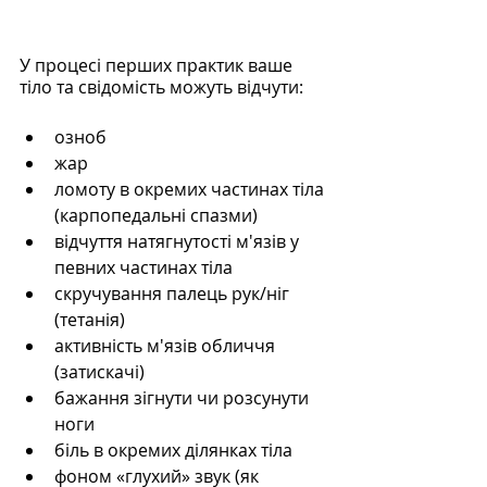
У процесі перших практик ваше 
тіло та свідомість можуть відчути:
озноб
жар
ломоту в окремих частинах тіла 
(карпопедальні спазми)
відчуття натягнутості м'язів у 
певних частинах тіла
скручування палець рук/ніг 
(тетанія)
активність м'язів обличчя 
(затискачі)
бажання зігнути чи розсунути 
ноги
біль в окремих ділянках тіла
фоном «глухий» звук (як 