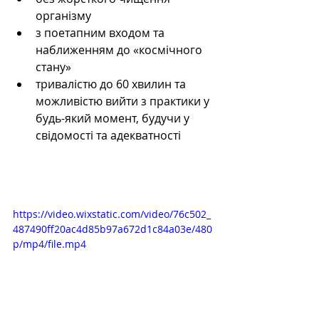
організму
з поетапним входом та 
наближенням до «космічного 
стану»
тривалістю до 60 хвилин та 
можливістю вийти з практики у 
будь-який момент, будучи у 
свідомості та адекватності
https://video.wixstatic.com/video/76c502_
487490ff20ac4d85b97a672d1c84a03e/480
p/mp4/file.mp4