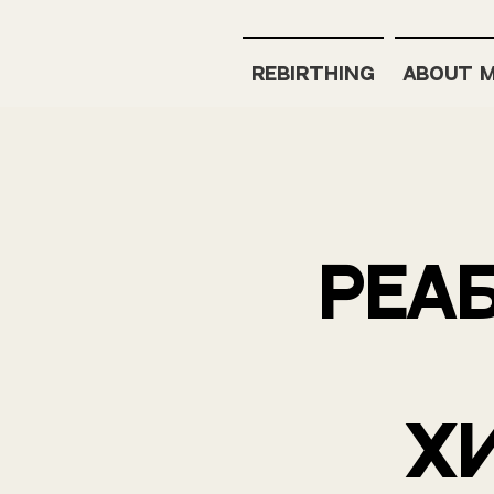
REBIRTHING
ABOUT 
реа
х