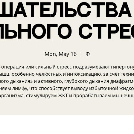
шательства
льного стре
Mon, May 16
  |  
Ф
 операция или сильный стресс подразумевают гипертону
шц, особенно челюстных и интоксикацию, за счёт техн
ного дыхания» и активного, глубокого дыхания диафрагм
няем лимфу, что способствует выводу избыточной жидко
организма, стимулируем ЖКТ и прорабатываем мышечн