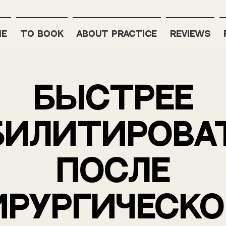
ME
TO BOOK
ABOUT PRACTICE
REVIEWS
Быстрее
билитирова
после
ирургическо