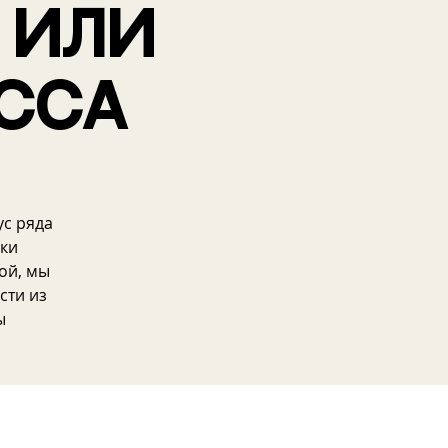
 или
сса
с ряда
ики
ой, мы
сти из
ы