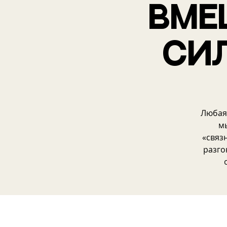
вме
си
Любая
мы
«связ
разго