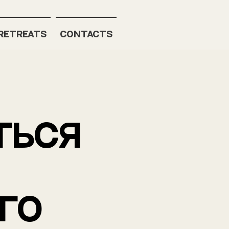
RETREATS
Contacts
ться
го